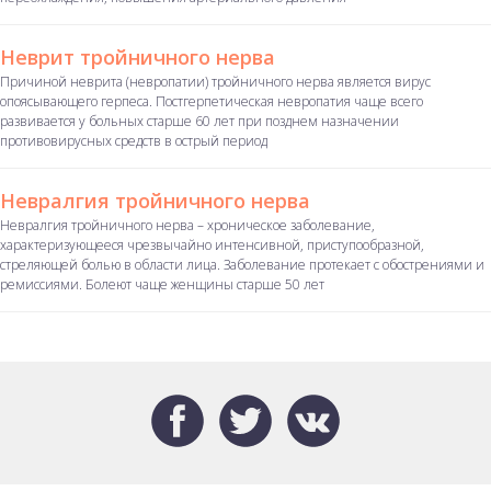
Неврит тройничного нерва
Причиной неврита (невропатии) тройничного нерва является вирус
опоясывающего герпеса. Постгерпетическая невропатия чаще всего
развивается у больных старше 60 лет при позднем назначении
противовирусных средств в острый период
Невралгия тройничного нерва
Невралгия тройничного нерва – хроническое заболевание,
характеризующееся чрезвычайно интенсивной, приступообразной,
стреляющей болью в области лица. Заболевание протекает с обострениями и
ремиссиями. Болеют чаще женщины старше 50 лет